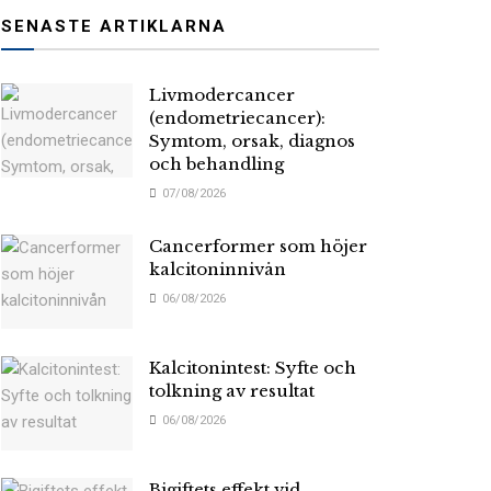
SENASTE ARTIKLARNA
Livmodercancer
(endometriecancer):
Symtom, orsak, diagnos
och behandling
07/08/2026
Cancerformer som höjer
kalcitoninnivån
06/08/2026
Kalcitonintest: Syfte och
tolkning av resultat
06/08/2026
Bigiftets effekt vid