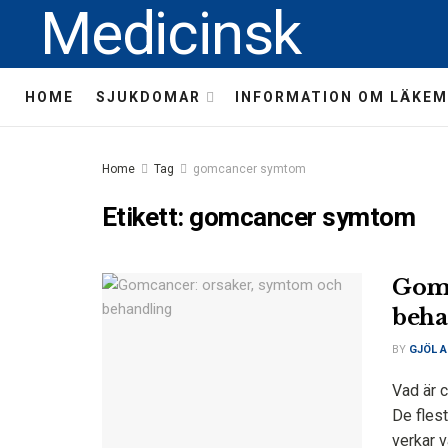
Medicinsk
HOME
SJUKDOMAR
INFORMATION OM LÄKEM
Home
Tag
gomcancer symtom
Etikett:
gomcancer symtom
Gomc
beha
BY
GJÖL A
Vad är 
De fles
verkar v