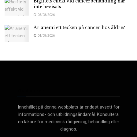
Bigiftets effekt vid cancerbehandling har
inte bevisats
05/08/2026
Är anemi ett tecken på cancer hos äldre?
04/08/2026
Medicinsk
Innehållet på denna webbplats är endast avsett för
informations- och utbildningsändamål. Konsultera
en läkare för medicinsk rådgivning, behandling eller
diagnos.