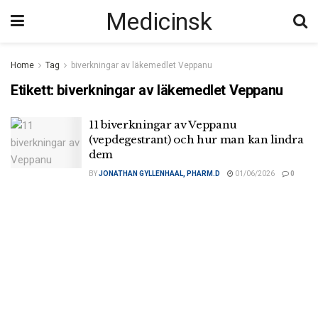
Medicinsk
Home
Tag
biverkningar av läkemedlet Veppanu
Etikett:
biverkningar av läkemedlet Veppanu
11 biverkningar av Veppanu
(vepdegestrant) och hur man kan lindra
dem
BY
JONATHAN GYLLENHAAL, PHARM.D
01/06/2026
0