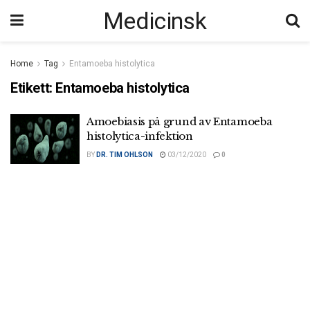
Medicinsk
Home
Tag
Entamoeba histolytica
Etikett:
Entamoeba histolytica
Amoebiasis på grund av Entamoeba
histolytica-infektion
BY
DR. TIM OHLSON
03/12/2020
0