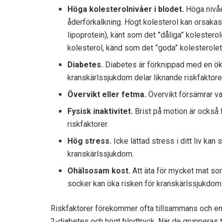
Höga kolesterolnivåer i blodet.
Höga nivåer
åderförkalkning. Högt kolesterol kan orsakas
lipoprotein), känt som det ”dåliga” kolestero
kolesterol, känd som det ”goda” kolesterolet,
Diabetes.
Diabetes är förknippad med en ök
kranskärlssjukdom delar liknande riskfaktore
Övervikt eller fetma.
Övervikt försämrar van
Fysisk inaktivitet.
Brist på motion är också
riskfaktorer.
Hög stress.
Icke lättad stress i ditt liv kan 
kranskärlssjukdom.
Ohälsosam kost.
Att äta för mycket mat som
socker kan öka risken för kranskärlssjukdom
Riskfaktorer förekommer ofta tillsammans och en k
2-diabetes och högt blodtryck. När de grupperas 