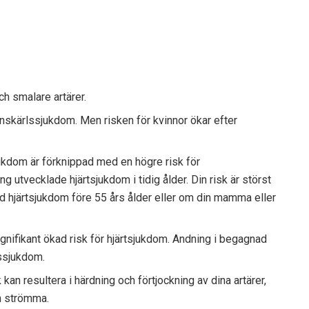
ch smalare artärer.
anskärlssjukdom. Men risken för kvinnor ökar efter
jukdom är förknippad med en högre risk för
g utvecklade hjärtsjukdom i tidig ålder. Din risk är störst
d hjärtsjukdom före 55 års ålder eller om din mamma eller
nifikant ökad risk för hjärtsjukdom. Andning i begagnad
lssjukdom.
kan resultera i härdning och förtjockning av dina artärer,
n strömma.