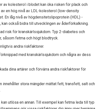
 av kolesterol i blodet kan öka risken för plack och
 av en hög nivå av LDL-kolesterol (low-density
let. En låg nivå av högdensitetslipoprotein (HDL) -
 kan också bidra till utvecklingen av åderförkalkning.
ad risk för kranskärlssjukdom. Typ 2-diabetes och
r, såsom fetma och högt blodtryck.
ligtvis andra riskfaktorer.
 förknippad med kranskärlssjukdom och några av dess
skada dina artärer och förvärra andra riskfaktorer för
 innehåller stora mängder mättat fett, transfett, salt och
.
an utlösa en annan. Till exempel kan fetma leda till typ
tillsammans gör vissa riskfaktorer dig ännu mer benägna