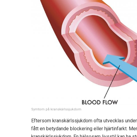
Symtom på kranskärlssjukdom
Eftersom kranskärlssjukdom ofta utvecklas under 
fått en betydande blockering eller hjärtinfarkt. M
kranskärlssjukdom. En hälsosam livsstil kan ha st