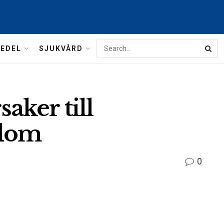
MEDEL
SJUKVÅRD
aker till
kdom
0