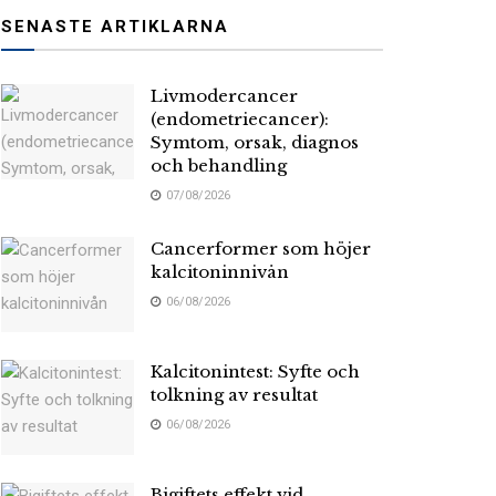
SENASTE ARTIKLARNA
Livmodercancer
(endometriecancer):
Symtom, orsak, diagnos
och behandling
07/08/2026
Cancerformer som höjer
kalcitoninnivån
06/08/2026
Kalcitonintest: Syfte och
tolkning av resultat
06/08/2026
Bigiftets effekt vid