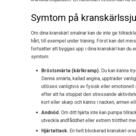
Symtom på kranskärlss
Om dina kranskärl smalnar kan de inte ge tillräckligt
hårt, till exempel under träning. Först kan det mi
fortsätter att byggas upp i dina kranskärl kan du
symtom:
Bröstsmärta (kärlkramp).
Du kan känna tryc
Denna smärta, kallad angina, uppträder vanlig
utlöses vanligtvis av fysisk eller emotionell
efter att ha stoppat den stressande aktivitet
kort eller skarp och känns i nacken, armen el
Andnöd.
Om ditt hjärta inte kan pumpa tillrä
utveckla andfåddhet eller extrem trötthet med
Hjärtattack.
En helt blockerad kranskärl ors