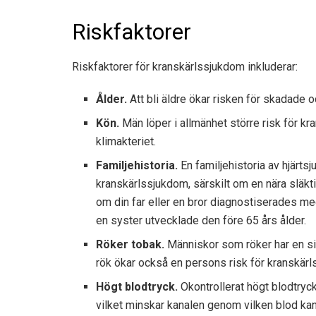
Riskfaktorer
Riskfaktorer för kranskärlssjukdom inkluderar:
Ålder.
Att bli äldre ökar risken för skadade o
Kön.
Män löper i allmänhet större risk för kr
klimakteriet.
Familjehistoria.
En familjehistoria av hjärts
kranskärlssjukdom, särskilt om en nära släktin
om din far eller en bror diagnostiserades me
en syster utvecklade den före 65 års ålder.
Röker tobak.
Människor som röker har en sig
rök ökar också en persons risk för kranskär
Högt blodtryck.
Okontrollerat högt blodtryck 
vilket minskar kanalen genom vilken blod ka