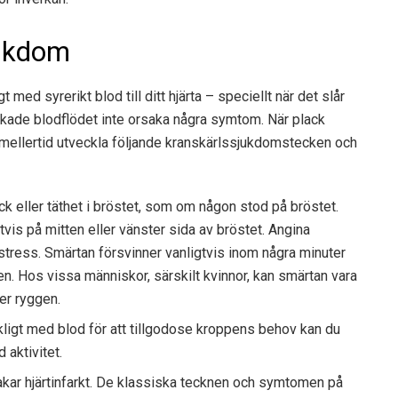
jukdom
 med syrerikt blod till ditt hjärta – speciellt när det slår
nskade blodflödet inte orsaka några symtom. När plack
 emellertid utveckla följande kranskärlssjukdomstecken och
k eller täthet i bröstet, som om någon stod på bröstet.
tvis på mitten eller vänster sida av bröstet. Angina
 stress. Smärtan försvinner vanligtvis inom några minuter
en. Hos vissa människor, särskilt kvinnor, kan smärtan vara
ler ryggen.
ckligt med blod för att tillgodose kroppens behov kan du
 aktivitet.
akar hjärtinfarkt. De klassiska tecknen och symtomen på