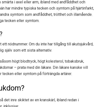
ch smärta i axel eller arm, ibland med andfåddhet och
än har mindre typiska tecken och symtom på hjärtinfarkt,
 andra symtom som andfåddhet, trötthet och illamående.
liga tecken eller symtom.
?
t ett nödnummer. Om du inte har tillgång till akutsjukvård,
ig själv som ett sista alternativ.
såsom högt blodtryck, högt kolesterol, tobaksbruk,
jukdomar – prata med din läkare. Din läkare kanske vill
r tecken eller symtom på förträngda artärer.
jukdom?
det inre skiktet av en kranskärl, ibland redan i
, inklusive: