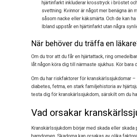
hjärtinfarkt inkluderar krosstryck i bröstet o
svettning. Kvinnor är något mer benägna än m
såsom nacke eller käksmärta. Och de kan ha
Ibland uppstår en hjärtinfarkt utan några syn
När behöver du träffa en läkare
Om du tror att du får en hjärtattack, ring omedelbar
låt någon köra dig till närmaste sjukhus. Kör bara d
Om du har riskfaktorer för kranskärlssjukdomar – 
diabetes, fetma, en stark familjehistoria av hjärts
testa dig för kranskärlssjukdom, särskilt om du ha
Vad orsakar kranskärlss
Kranskärlssjukdom börjar med skada eller skada på 
barndomen. Skadorna kan orsakas av olika faktorer