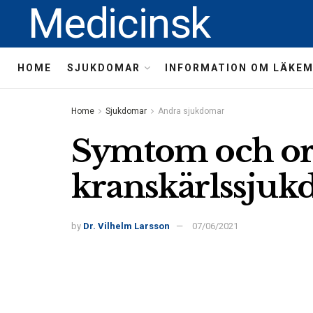
Medicinsk
HOME
SJUKDOMAR
INFORMATION OM LÄKE
Home
Sjukdomar
Andra sjukdomar
Symtom och ors
kranskärlssju
by
Dr. Vilhelm Larsson
07/06/2021