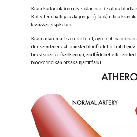
Kranskärlssjukdom utvecklas när de stora blodkärle
Kolesterolhaltiga avlagringar (plack) i dina kranskä
kranskärlssjukdom.
Kransartärerna levererar blod, syre och näringsämn
dessa artärer och minska blodflödet till ditt hjä
bröstsmärtor (kärlkramp), andfåddhet eller andra
blockering kan orsaka hjärtinfarkt.