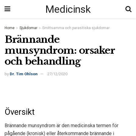
Medicinsk
Home
Sjukdomar
Smittsamma och parasitiska sjukdomar
Brännande
munsyndrom: orsaker
och behandling
by
Dr. Tim Ohlson
27/12/2020
Översikt
Brännande munsyndrom är den medicinska termen för
pågående (kronisk) eller återkommande brännande i