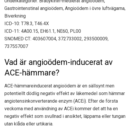
Underkategorier: Bradykinin-medierat angioödem,
Gastrointenstinal angioödem, Angioödem i övre luftvägarna,
Biverkning
ICD-10: T78.3, T46.4X
ICD-11: 4A00.15, EH61.1, NE60, PL00
SNOMED CT: 403607004, 372733002, 293500009,
737557007
Vad är angioödem-inducerat av
ACE-hämmare?
ACE-hämmareinducerat angioödem är en sällsynt men
potentiellt dödlig negativ effekt av läkemedel som hämmar
angiotensinkonverterande enzym (ACEi). Efter de första
veckorna med användning av ACEi kommer det att ha en
negativ effekt som svullnad i ansiktet, läpparna eller tungan
utan klåda eller urtikaria.