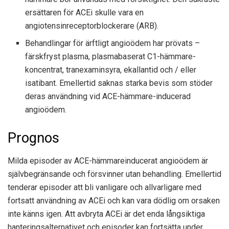
ersättaren för ACEi skulle vara en
angiotensinreceptorblockerare (ARB).
Behandlingar för ärftligt angioödem har prövats –
färskfryst plasma, plasmabaserat C1-hämmare-
koncentrat, tranexaminsyra, ekallantid och / eller
isatibant. Emellertid saknas starka bevis som stöder
deras användning vid ACE-hämmare-inducerad
angioödem.
Prognos
Milda episoder av ACE-hämmareinducerat angioödem är
självbegränsande och försvinner utan behandling. Emellertid
tenderar episoder att bli vanligare och allvarligare med
fortsatt användning av ACEi och kan vara dödlig om orsaken
inte känns igen. Att avbryta ACEi är det enda långsiktiga
hanteringsalternativet och episoder kan fortsätta under