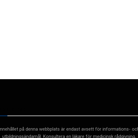
Medicinsk
Innehållet på denna webbplats är endast avsett för informations- oc
utbildningsändamål. Konsultera en läkare för medicinsk rådgivning,