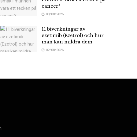
cancer?
03/08/2026
11 biverkningar av
ezetimib (Ezetrol) och hur
man kan mildra dem
02/08/2026
h