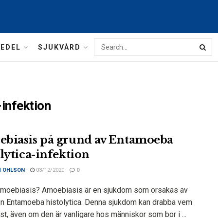
MEDEL
SJUKVÅRD
infektion
biasis på grund av Entamoeba
olytica-infektion
M OHLSON
03/12/2020
0
amoebiasis? Amoebiasis är en sjukdom som orsakas av
en Entamoeba histolytica. Denna sjukdom kan drabba vem
t, även om den är vanligare hos människor som bor i ...