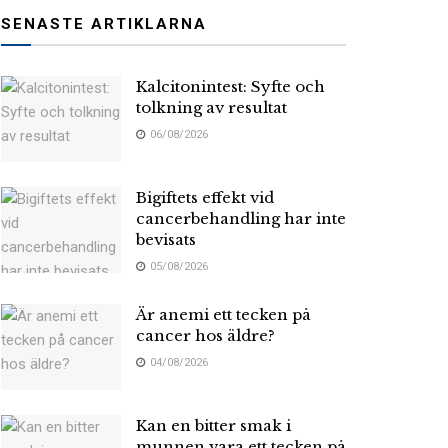
SENASTE ARTIKLARNA
Kalcitonintest: Syfte och
tolkning av resultat
06/08/2026
Bigiftets effekt vid
cancerbehandling har inte
bevisats
05/08/2026
Är anemi ett tecken på
cancer hos äldre?
04/08/2026
Kan en bitter smak i
munnen vara ett tecken på