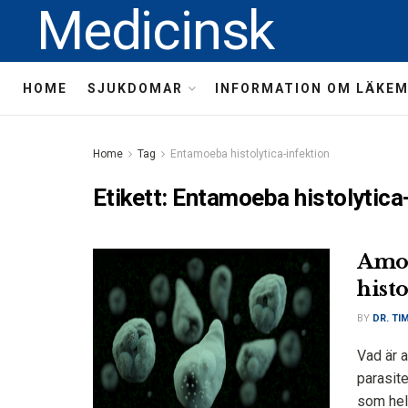
Medicinsk
HOME
SJUKDOMAR
INFORMATION OM LÄKE
Home
Tag
Entamoeba histolytica-infektion
Etikett:
Entamoeba histolytica-
Amoe
hist
BY
DR. TI
Vad är 
parasit
som hels