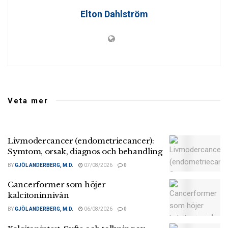
Elton Dahlström
Veta mer
Livmodercancer (endometriecancer):
Symtom, orsak, diagnos och behandling
BY
GJÖL ANDERBERG, M.D.
07/08/2026
0
Cancerformer som höjer
kalcitoninnivån
BY
GJÖL ANDERBERG, M.D.
06/08/2026
0