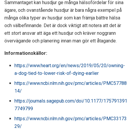
Sammantaget kan husdjur ge många hälsofördelar för sina
ägare, och ovanstående husdjur är bara några exempel på
många olika typer av husdjur som kan främja bättre hälsa
och välbefinnande. Det är dock viktigt att notera att det är
ett stort ansvar att äga ett husdjur och kräver noggrann
övervägande och planering innan man gör ett åtagande.
Informationskällor:
https://www.heart.org/en/news/2019/05/20/owning-
a-dog-tied-to-lower-risk-of-dying-earlier
https://www.ncbi.nlm.nih.gov/pmc/articles/PMC57788
14/
https://journals.sagepub.com/doi/10.1177/175791391
7749799
https://www.ncbi.nlm.nih.gov/pmc/articles/PMC33173
29/