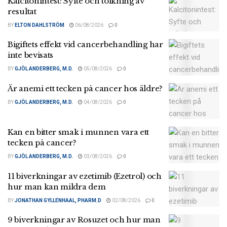
Kalcitonintest: Syfte och tolkning av
resultat
BY
ELTON DAHLSTRÖM
06/08/2026
0
Bigiftets effekt vid cancerbehandling har
inte bevisats
BY
GJÖL ANDERBERG, M.D.
05/08/2026
0
Är anemi ett tecken på cancer hos äldre?
BY
GJÖL ANDERBERG, M.D.
04/08/2026
0
Kan en bitter smak i munnen vara ett
tecken på cancer?
BY
GJÖL ANDERBERG, M.D.
03/08/2026
0
11 biverkningar av ezetimib (Ezetrol) och
hur man kan mildra dem
BY
JONATHAN GYLLENHAAL, PHARM.D
02/08/2026
0
9 biverkningar av Rosuzet och hur man