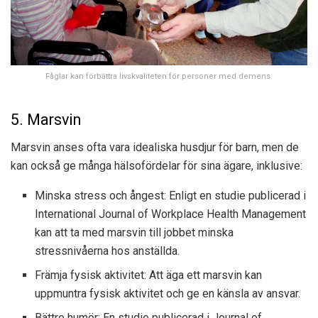
Fåglar kan förbättra livskvaliteten för personer med demens.
5. Marsvin
Marsvin anses ofta vara idealiska husdjur för barn, men de
kan också ge många hälsofördelar för sina ägare, inklusive:
Minska stress och ångest: Enligt en studie publicerad i
International Journal of Workplace Health Management
kan att ta med marsvin till jobbet minska
stressnivåerna hos anställda.
Främja fysisk aktivitet: Att äga ett marsvin kan
uppmuntra fysisk aktivitet och ge en känsla av ansvar.
Bättre humör: En studie publicerad i Journal of