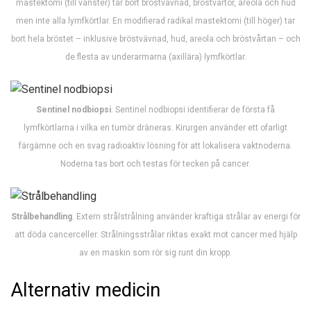
mastektomi (till vänster) tar bort bröstvävnad, bröstvårtor, areola och hud
men inte alla lymfkörtlar. En modifierad radikal mastektomi (till höger) tar
bort hela bröstet – inklusive bröstvävnad, hud, areola och bröstvårtan – och
de flesta av underarmarna (axillära) lymfkörtlar.
Sentinel nodbiopsi
. Sentinel nodbiopsi identifierar de första få
lymfkörtlarna i vilka en tumör dräneras. Kirurgen använder ett ofarligt
färgämne och en svag radioaktiv lösning för att lokalisera vaktnoderna.
Noderna tas bort och testas för tecken på cancer.
Strålbehandling
. Extern strålstrålning använder kraftiga strålar av energi för
att döda cancerceller. Strålningsstrålar riktas exakt mot cancer med hjälp
av en maskin som rör sig runt din kropp.
Alternativ medicin