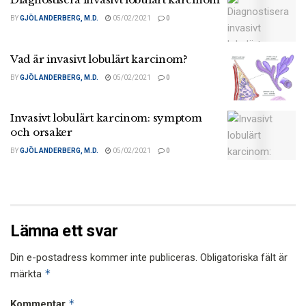
BY
GJÖL ANDERBERG, M.D.
05/02/2021
0
Vad är invasivt lobulärt karcinom?
BY
GJÖL ANDERBERG, M.D.
05/02/2021
0
Invasivt lobulärt karcinom: symptom
och orsaker
BY
GJÖL ANDERBERG, M.D.
05/02/2021
0
Lämna ett svar
Din e-postadress kommer inte publiceras.
Obligatoriska fält är
*
märkta
*
Kommentar