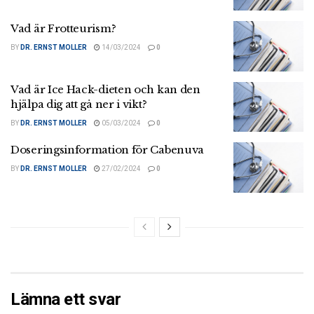
Vad är Frotteurism?
BY
DR. ERNST MOLLER
14/03/2024
0
Vad är Ice Hack-dieten och kan den
hjälpa dig att gå ner i vikt?
BY
DR. ERNST MOLLER
05/03/2024
0
Doseringsinformation för Cabenuva
BY
DR. ERNST MOLLER
27/02/2024
0
Lämna ett svar