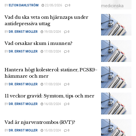
BY
ELTON DAHLSTRÖM
22/05/2026
0
Vad du ska veta om hjärnzaps under
antidepressiva uttag
BY
DR. ERNST MOLLER
19/03/2024
0
Vad orsakar skum i munnen?
BY
DR. ERNST MOLLER
17/03/2024
0
Hantera högt kolesterol: statiner, PCSK9-
hämmare och mer
BY
DR. ERNST MOLLER
17/03/2024
0
11 veckor gravid: Symtom, tips och mer
BY
DR. ERNST MOLLER
16/03/2024
0
Vad är njurventrombos (RVT)?
BY
DR. ERNST MOLLER
15/03/2024
0