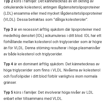
Typ 2
körs i familjer. Det kännetecknas av en ökning av
cirkulerande kolesterol, antingen lågdensitetslipoproteiner
(LDL) ensamma eller med mycket lågdensitetslipoproteiner
(VLDL). Dessa betraktas som ”dåliga kolesteroler”.
Typ 3
är en recessivt ärftlig sjukdom där lipoproteiner med
medelhög densitet (IDL) ackumuleras i ditt blod. IDL har ett
förhållande mellan kolesterol och triglycerider som är högre
än för VLDL. Denna störning resulterar i höga plasmanivåer
av både kolesterol och triglycerider.
Typ 4
är en dominant ärftlig sjukdom. Det kännetecknas av
höga triglycerider som finns i VLDL. Nivåerna av kolesterol
och fosfolipider i ditt blod förblir vanligtvis inom normala
gränser.
Typ 5
körs i familjer. Det involverar höga nivåer av LDL
enbart eller tillsammans med VLDL.