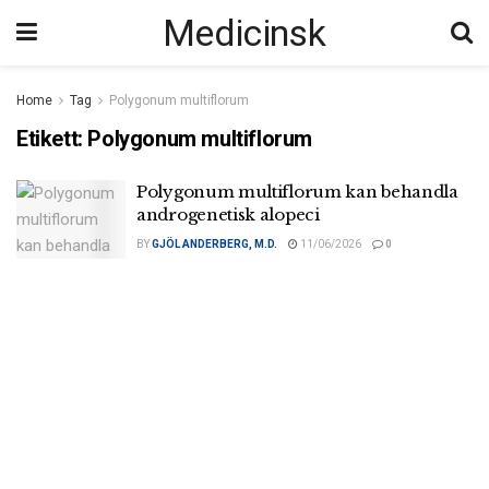
Medicinsk
Home
Tag
Polygonum multiflorum
Etikett:
Polygonum multiflorum
Polygonum multiflorum kan behandla
androgenetisk alopeci
BY
GJÖL ANDERBERG, M.D.
11/06/2026
0