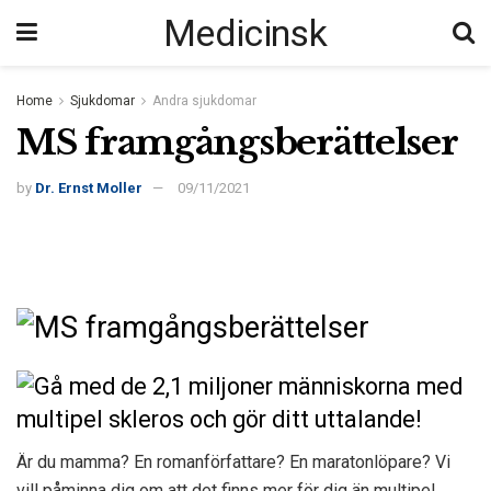
Medicinsk
Home
Sjukdomar
Andra sjukdomar
MS framgångsberättelser
by
Dr. Ernst Moller
09/11/2021
Är du mamma? En romanförfattare? En maratonlöpare? Vi
vill påminna dig om att det finns mer för dig än multipel