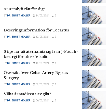
Är armlyft rätt för dig?
BY
DR. ERNST MOLLER
14/03/2024
0
Doseringsinformation för Tecartus
BY
DR. ERNST MOLLER
12/03/2024
0
6 tips för att återhämta sig från J-Pouch-
kirurgi för ulcerös kolit
BY
DR. ERNST MOLLER
12/03/2024
0
Översikt över Celiac Artery Bypass
Surgery
BY
DR. ERNST MOLLER
09/03/2024
0
Vilka är stadierna av gikt?
BY
DR. ERNST MOLLER
06/03/2024
0