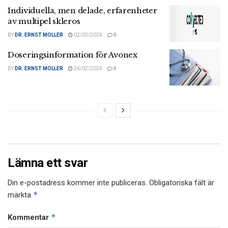
Individuella, men delade, erfarenheter
av multipel skleros
BY
DR. ERNST MOLLER
02/03/2024
0
Doseringsinformation för Avonex
BY
DR. ERNST MOLLER
26/02/2024
0
Lämna ett svar
Din e-postadress kommer inte publiceras.
Obligatoriska fält är
*
märkta
*
Kommentar