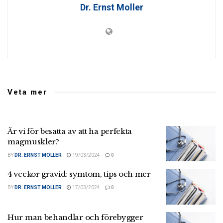
Dr. Ernst Moller
Veta mer
Är vi för besatta av att ha perfekta
magmuskler?
BY
DR. ERNST MOLLER
19/03/2024
0
4 veckor gravid: symtom, tips och mer
BY
DR. ERNST MOLLER
17/03/2024
0
Hur man behandlar och förebygger