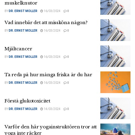
muskelknutor
BY
DR. ERNST MOLLER
16/03/2024
0
Vad innebär det att missköna någon?
BY
DR. ERNST MOLLER
16/03/2024
0
Mjältcancer
BY
DR. ERNST MOLLER
16/03/2024
0
Ta reda på hur många friska år du har
BY
DR. ERNST MOLLER
16/03/2024
0
Förstå glukotoxicitet
BY
DR. ERNST MOLLER
14/03/2024
0
Varför den här yogainstruktören tror att
yoga inte räcker