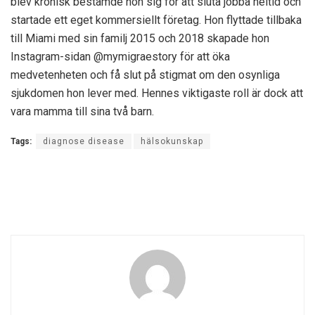
blev kronisk bestämde hon sig för att sluta jobba heltid och
startade ett eget kommersiellt företag. Hon flyttade tillbaka
till Miami med sin familj 2015 och 2018 skapade hon
Instagram-sidan @mymigraestory för att öka
medvetenheten och få slut på stigmat om den osynliga
sjukdomen hon lever med. Hennes viktigaste roll är dock att
vara mamma till sina två barn.
Tags:
diagnose disease
hälsokunskap