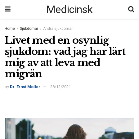
Medicinsk
Home
Sjukdomar
Andra sjukdomar
Livet med en osynlig
sjukdom: vad jag har lärt
mig av att leva med
migrän
by
Dr. Ernst Moller
28/12/2021