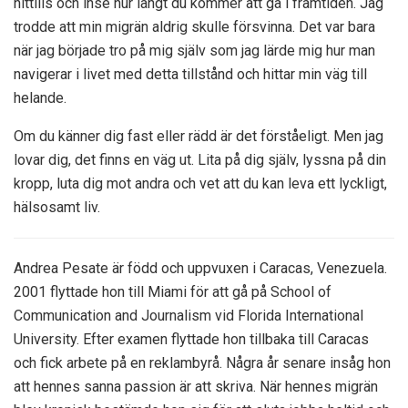
hittills och inse hur långt du kommer att gå i framtiden. Jag
trodde att min migrän aldrig skulle försvinna. Det var bara
när jag började tro på mig själv som jag lärde mig hur man
navigerar i livet med detta tillstånd och hittar min väg till
helande.
Om du känner dig fast eller rädd är det förståeligt. Men jag
lovar dig, det finns en väg ut. Lita på dig själv, lyssna på din
kropp, luta dig mot andra och vet att du kan leva ett lyckligt,
hälsosamt liv.
Andrea Pesate är född och uppvuxen i Caracas, Venezuela.
2001 flyttade hon till Miami för att gå på School of
Communication and Journalism vid Florida International
University. Efter examen flyttade hon tillbaka till Caracas
och fick arbete på en reklambyrå. Några år senare insåg hon
att hennes sanna passion är att skriva. När hennes migrän