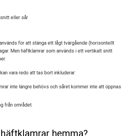
nitt eller sår
nvänds för att stänga ett lågt tvärgående (horisontellt
 dagar. Men häftklamrar som används i ett vertikalt snitt
er.
 kan vara redo att tas bort inkluderar:
klamrar inte längre behövs och såret kommer inte att öppnas
ng från området.
ka häftklamrar hemma?