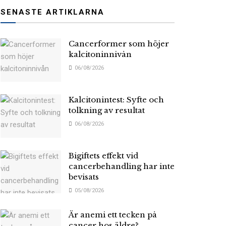
SENASTE ARTIKLARNA
Cancerformer som höjer
kalcitoninnivån
06/08/2026
Kalcitonintest: Syfte och
tolkning av resultat
06/08/2026
Bigiftets effekt vid
cancerbehandling har inte
bevisats
05/08/2026
Är anemi ett tecken på
cancer hos äldre?