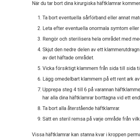
När du tar bort dina kirurgiska häftklamrar kommer
Ta bort eventuella sårförband eller annat ma
Leta efter eventuella onormala symtom elle
Rengör och sterilisera hela området med med
Skjut den nedre delen av ett klammerutdragn
av det häftade området.
Vicka försiktigt klammern från sida till sida 
Lägg omedelbart klammern på ett rent ark av
Upprepa steg 4 till 6 på varannan häftklammer
har alla dina häftklamrar borttagna vid ett en
Ta bort alla återstående häftklamrar.
Sätt en steril remsa på varje område från vil
Vissa häftklamrar kan stanna kvar i kroppen perman