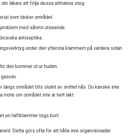
 din läkare att följa dessa allmänna steg:
terial som täcker området.
r problem med sårets utseende.
icinska antiseptika.
ingsverktyg under den yttersta klammern på vardera sidan
tills den kommer ut ur huden.
 gasväv.
 längs området tills slutet av snittet nås. Du kanske inte
da möte om området inte är helt läkt.
ket en häftklammer togs bort.
ent. Detta görs ofta för att hålla inre organvävnader