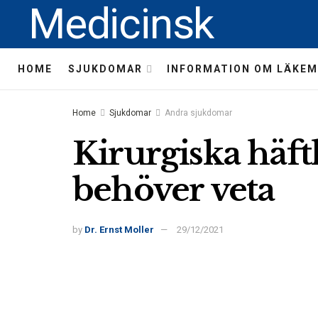
Medicinsk
HOME
SJUKDOMAR
INFORMATION OM LÄKEM
Home
Sjukdomar
Andra sjukdomar
Kirurgiska häf
behöver veta
by
Dr. Ernst Moller
29/12/2021