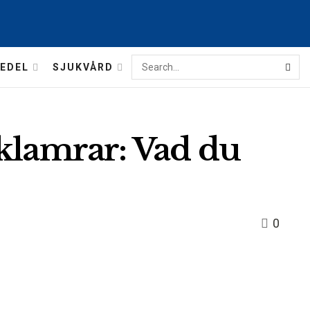
EDEL
SJUKVÅRD
tklamrar: Vad du
0