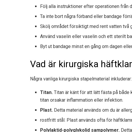
Följ alla instruktioner efter operationen från d
Ta inte bort några förband eller bandage förrä
Skölj området försiktigt med rent vatten två
Använd vaselin eller vaselin och ett sterilt b
Byt ut bandage minst en gång om dagen eller v
Vad är kirurgiska häftkla
Några vanliga kirurgiska stapelmaterial inkluderar:
Titan.
Titan är känt för att lätt fästa på båd
titan orsakar inflammation eller infektion.
Plast.
Detta material används om du är allerg
rostfritt stål. Plast används ofta för häftkla
Polylaktid-polyglykolid sampolymer.
Detta 