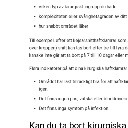
vilken typ av kirurgiskt ingrepp du hade
komplexiteten eller svårighetsgraden av ditt s
hur snabbt området läker
Till exempel,
efter ett kejsarsnitt
häftklamrar som a
över kroppen) snitt kan tas bort efter tre till fyra
kanske inte går att ta bort på 7 till 10 dagar eller m
Flera indikatorer på att dina kirurgiska häftklamrar
Området har läkt tillräckligt bra för att häft
igen.
Det finns ingen pus, vätska eller bloddräneri
Det finns inga symtom på infektion.
Kan du ta bort kirurgis