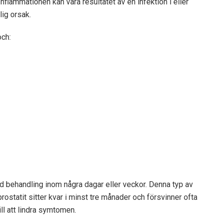
 Inflammationen kan vara resultatet av en infektion i eller
lig orsak.
och:
 med behandling inom några dagar eller veckor. Denna typ av
rostatit sitter kvar i minst tre månader och försvinner ofta
ll att lindra symtomen.