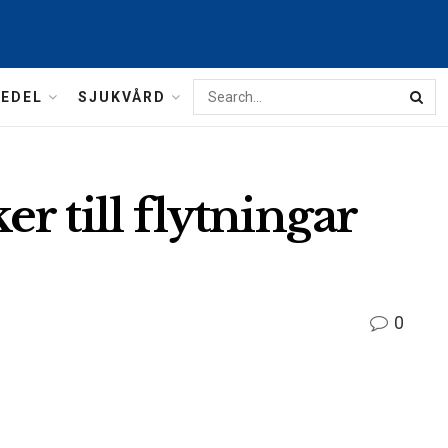
MEDEL
SJUKVÅRD
r till flytningar
0