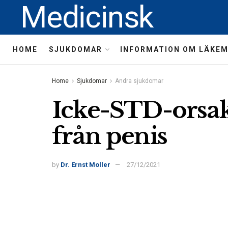
Medicinsk
HOME
SJUKDOMAR
INFORMATION OM LÄKE
Home
Sjukdomar
Andra sjukdomar
Icke-STD-orsake
från penis
by
Dr. Ernst Moller
27/12/2021