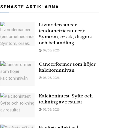
SENASTE ARTIKLARNA
Livmodercancer
(endometriecancer):
Symtom, orsak, diagnos
och behandling
07/08/2026
Cancerformer som höjer
kalcitoninnivån
06/08/2026
Kalcitonintest: Syfte och
tolkning av resultat
06/08/2026
Bigiftets effekt vid