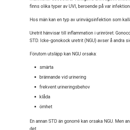
finns olika typer av UVI, beroende på var infektion
Hos män kan en typ av urinvägsinfektion som kallas
Uretrit hänvisar till inflammation i urinröret. Gonoc
STD. Icke-gonokock uretrit (NGU) avser å andra sida
Förutom utsläpp kan NGU orsaka:
smärta
brännande vid urinering
frekvent urineringsbehov
klåda
ömhet
En annan STD än gonorré kan orsaka NGU. Men andra
det.