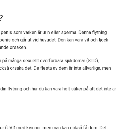
?
penis som varken är urin eller sperma. Denna flytning
enis och går ut vid huvudet. Den kan vara vit och tjock
gande orsaken.
om på många sexuellt överförbara sjukdomar (STD),
kså orsaka det. De flesta av dem är inte allvarliga, men
in flytning och hur du kan vara helt säker på att det inte är
ner (UVI) med kvinnor, men män kan också få dem. Det