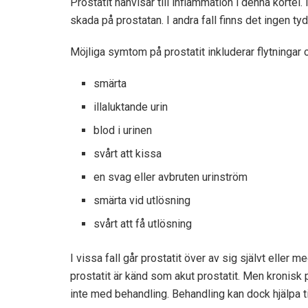
Prostatit hänvisar till inflammation i denna körtel.
skada på prostatan. I andra fall finns det ingen tyd
Möjliga symtom på prostatit inkluderar flytningar 
smärta
illaluktande urin
blod i urinen
svårt att kissa
en svag eller avbruten urinström
smärta vid utlösning
svårt att få utlösning
I vissa fall går prostatit över av sig självt eller
prostatit är känd som akut prostatit. Men kronisk p
inte med behandling. Behandling kan dock hjälpa ti