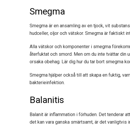
Smegma
Smegma är en ansamling av en tjock, vit substan
hudceller, oljor och vätskor. Smegma är faktiskt inte
Alla vätskor och komponenter i smegma förekommer 
återfuktat och smord. Men om du inte tvättar din 
orsaka obehag. Lär dig hur du tar bort smegma kor
Smegma hjälper också till att skapa en fuktig, var
bakterieinfektion.
Balanitis
Balanit är inflammation i förhuden. Det tenderar
det kan vara ganska smärtsamt, är det vanligtvis int