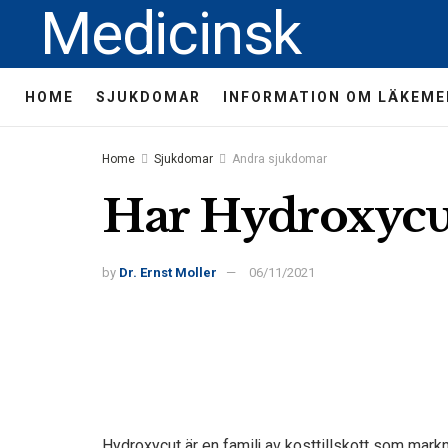
Medicinsk
HOME
SJUKDOMAR
INFORMATION OM LÄKEME
Home
Sjukdomar
Andra sjukdomar
Har Hydroxycut
by
Dr. Ernst Moller
06/11/2021
Hydroxycut är en familj av kosttillskott som mark