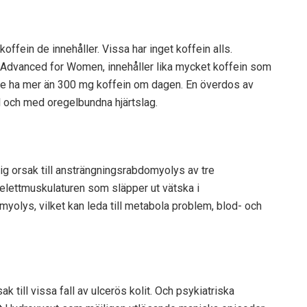
offein de innehåller. Vissa har inget koffein alls.
dvanced for Women, innehåller lika mycket koffein som
inte ha mer än 300 mg koffein om dagen. En överdos av
ll och med oregelbundna hjärtslag.
g orsak till ansträngningsrabdomyolys av tre
kelettmuskulaturen som släpper ut vätska i
yolys, vilket kan leda till metabola problem, blod- och
 till vissa fall av ulcerös kolit. Och
psykiatriska