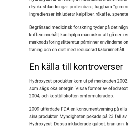
dryckesblandningar, proteinbars, tuggbara ”gummi
Ingredienser inkluderar kelpfiber, råkaffe, spenate
Begränsad medicinsk forskning tyder på det
någr
koffeininnehåll, kan hjälpa människor att gå ner i v
marknadsföringslitteratur påminner användarna om
träning och en diet med reducerad kaloriinnehåll.
En källa till kontroverser
Hydroxycut-produkter kom ut på marknaden 2002. T
som sägs öka energin. Vissa former av efedraext
2004, och kosttillskotten omformulerades.
2009 utfärdade FDA en
konsumentvarning
på alla 
sina produkter. Myndigheten pekade på 23 fall a
Hydroxycut. Dessa inkluderade gulsot, brun urin, t