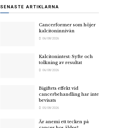
SENASTE ARTIKLARNA
Cancerformer som höjer
kalcitoninnivån
06/08/2026
Kalcitonintest: Syfte och
tolkning av resultat
06/08/2026
Bigiftets effekt vid
cancerbehandling har inte
bevisats
05/08/2026
Är anemi ett tecken på
cancer hos äldre?