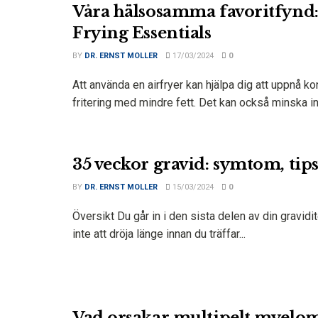
Våra hälsosamma favoritfynd:
Frying Essentials
BY
DR. ERNST MOLLER
17/03/2024
0
Att använda en airfryer kan hjälpa dig att uppnå k
fritering med mindre fett. Det kan också minska inn
35 veckor gravid: symtom, tip
BY
DR. ERNST MOLLER
15/03/2024
0
Översikt Du går in i den sista delen av din gravid
inte att dröja länge innan du träffar...
Vad orsakar multipelt myelo