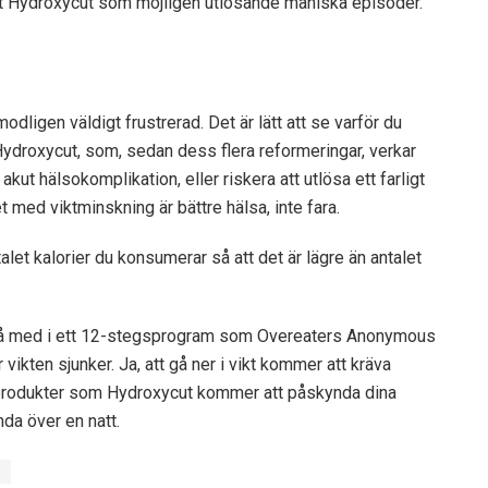
at Hydroxycut som möjligen utlösande maniska episoder.
ligen väldigt frustrerad. Det är lätt att se varför du
Hydroxycut, som, sedan dess flera reformeringar, verkar
ut hälsokomplikation, eller riskera att utlösa ett farligt
 med viktminskning är bättre hälsa, inte fara.
alet kalorier du konsumerar så att det är lägre än antalet
 gå med i ett 12-stegsprogram som Overeaters Anonymous
 vikten sjunker. Ja, att gå ner i vikt kommer att kräva
tt produkter som Hydroxycut kommer att påskynda dina
nda över en natt.