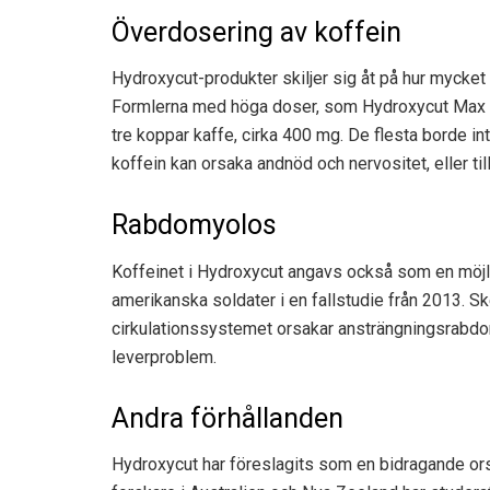
Överdosering av koffein
Hydroxycut-produkter skiljer sig åt på hur mycket k
Formlerna med höga doser, som Hydroxycut Max A
tre koppar kaffe, cirka 400 mg. De flesta borde 
koffein kan orsaka andnöd och nervositet, eller ti
Rabdomyolos
Koffeinet i Hydroxycut angavs också som en möjli
amerikanska soldater i en fallstudie från 2013. S
cirkulationssystemet orsakar ansträngningsrabdom
leverproblem.
Andra förhållanden
Hydroxycut har föreslagits som en bidragande orsak