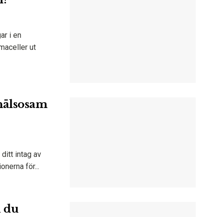
ar i en
maceller ut
 hälsosam
ditt intag av
nerna för...
d du