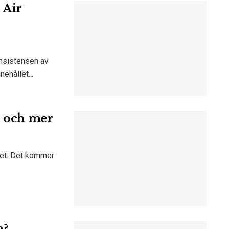
 Air
onsistensen av
ehållet...
s och mer
itet. Det kommer
m?