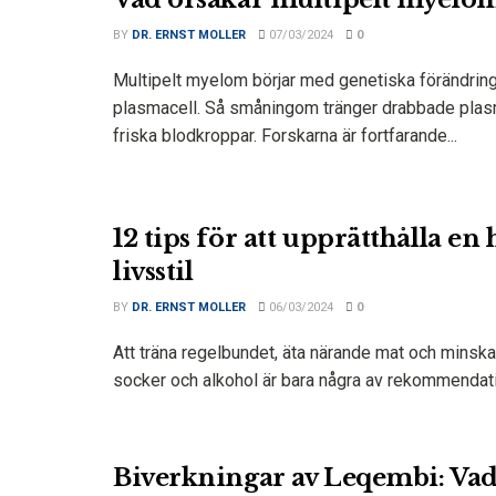
BY
DR. ERNST MOLLER
07/03/2024
0
Multipelt myelom börjar med genetiska förändring
plasmacell. Så småningom tränger drabbade plas
friska blodkroppar. Forskarna är fortfarande...
12 tips för att upprätthålla en
livsstil
BY
DR. ERNST MOLLER
06/03/2024
0
Att träna regelbundet, äta närande mat och minska 
socker och alkohol är bara några av rekommendatio
Biverkningar av Leqembi: Va