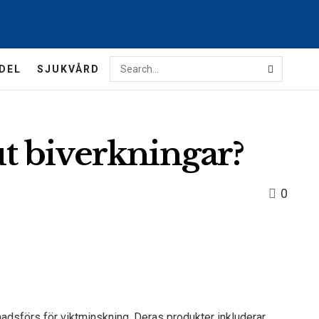
DEL
SJUKVÅRD
 biverkningar?
0
nadsförs för viktminskning. Deras produkter inkluderar