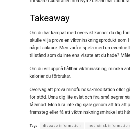
forskare
i Australien och Nya Zeeland har studer
Takeaway
Om du har kämpat med övervikt känner du dig förmod
skulle vilja prova en viktminskningsprodukt som 
något säkrare. Men varför spela med en eventuell ak
tillstånd som du inte ens visste att du hade? Målet
Om du vill uppnå hållbar viktminskning, minska ant
kalorier du förbrukar.
Överväg att prova mindfulness-meditation eller
för stöd. Unna dig lite avlat och fira små segrar när
tålamod. Men lura inte dig själv genom att tro a
framsteg eller få ett viktminskningsmirakel att hä
Tags:
disease information
medicinsk information