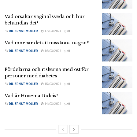
Vad orsakar vaginal sveda och hur
behandlas det?
BY
DR. ERNST MOLLER
17/03/2024
0
Vad innebär det att missköna någon?
BY
DR. ERNST MOLLER
16/03/2024
0
Fördelarna och riskerna med ost för
personer med diabetes
BY
DR. ERNST MOLLER
15/03/2024
0
Vad är Hovenia Dulcis?
BY
DR. ERNST MOLLER
14/03/2024
0