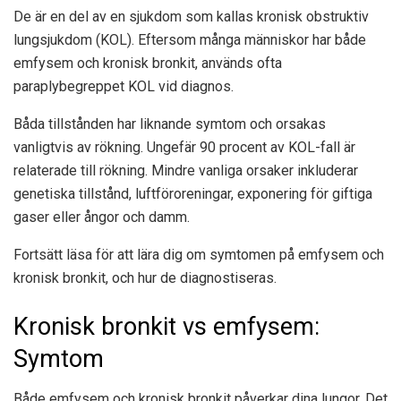
De är en del av en sjukdom som kallas kronisk obstruktiv
lungsjukdom (KOL). Eftersom många människor har både
emfysem och kronisk bronkit, används ofta
paraplybegreppet KOL vid diagnos.
Båda tillstånden har liknande symtom och orsakas
vanligtvis av rökning. Ungefär
90 procent
av KOL-fall är
relaterade till rökning. Mindre vanliga orsaker inkluderar
genetiska tillstånd, luftföroreningar, exponering för giftiga
gaser eller ångor och damm.
Fortsätt läsa för att lära dig om symtomen på emfysem och
kronisk bronkit, och hur de diagnostiseras.
Kronisk bronkit vs emfysem:
Symtom
Både emfysem och kronisk bronkit påverkar dina lungor. Det