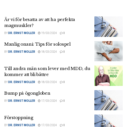
Är vi för besatta av att ha perfekta
magmuskler?
BY
DR. ERNST MOLLER
19/03/2024
0
Manlig onani: Tips för solospel
BY
DR. ERNST MOLLER
18/03/2024
0
Till andra män som lever med MDD, du
kommer att bli bättre
BY
DR. ERNST MOLLER
18/03/2024
0
Bump på ögongloben
BY
DR. ERNST MOLLER
17/03/2024
0
Förstoppning
BY
DR. ERNST MOLLER
17/03/2024
0