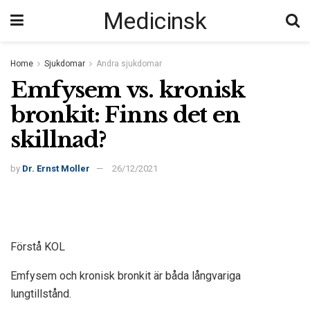
Medicinsk
Home
Sjukdomar
Andra sjukdomar
Emfysem vs. kronisk
bronkit: Finns det en
skillnad?
by
Dr. Ernst Moller
26/12/2021
Förstå KOL
Emfysem och kronisk bronkit är båda långvariga
lungtillstånd.