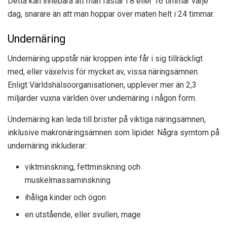
Detta kan innebära att man fastar i 8 eller 16 timmar varje
dag, snarare än att man hoppar över maten helt i 24 timmar.
Undernäring
Undernäring uppstår när kroppen inte får i sig tillräckligt
med, eller växelvis för mycket av, vissa näringsämnen.
Enligt
Världshälsoorganisationen
, upplever mer än 2,3
miljarder vuxna världen över undernäring i någon form.
Undernäring kan leda till brister på viktiga näringsämnen,
inklusive makronäringsämnen som lipider. Några symtom på
undernäring inkluderar:
viktminskning, fettminskning och
muskelmassaminskning
ihåliga kinder och ögon
en utstående, eller svullen, mage