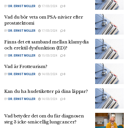
BY
DR. ERNST MOLLER
17/03/2024
0
Vad du bör veta om PSA-nivåer efter
prostatektomi
BY
DR. ERNST MOLLER
17/03/2024
0
Finns det ett samband mellan klamydia
och erektil dysfunktion (ED)?
BY
DR. ERNST MOLLER
15/03/2024
0
Vad är Frotteurism?
BY
DR. ERNST MOLLER
14/03/2024
0
Kan du ha hudetiketter på dina läppar?
BY
DR. ERNST MOLLER
14/03/2024
0
Vad betyder det om du får diagnosen
steg 3 icke-småcellig lungcancer?