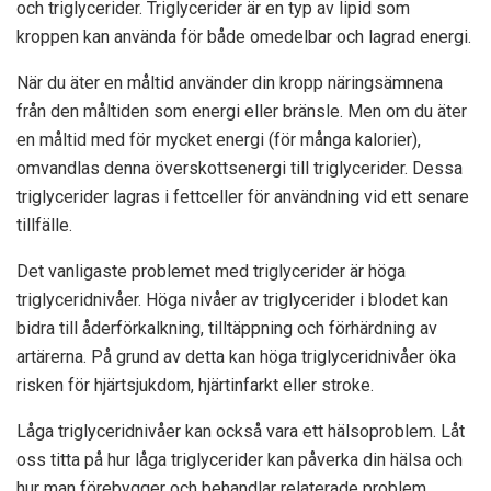
och triglycerider. Triglycerider är en typ av lipid som
kroppen kan använda för både omedelbar och lagrad energi.
När du äter en måltid använder din kropp näringsämnena
från den måltiden som energi eller bränsle. Men om du äter
en måltid med för mycket energi (för många kalorier),
omvandlas denna överskottsenergi till triglycerider. Dessa
triglycerider lagras i fettceller för användning vid ett senare
tillfälle.
Det vanligaste problemet med triglycerider är höga
triglyceridnivåer. Höga nivåer av triglycerider i blodet kan
bidra
till åderförkalkning, tilltäppning och förhärdning av
artärerna. På grund av detta kan höga triglyceridnivåer öka
risken för hjärtsjukdom, hjärtinfarkt eller stroke.
Låga triglyceridnivåer kan också vara ett hälsoproblem. Låt
oss titta på hur låga triglycerider kan påverka din hälsa och
hur man förebygger och behandlar relaterade problem.