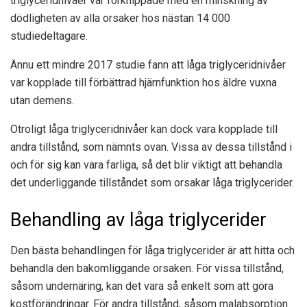
triglyceridnivåer var förknippade med en minskning av
dödligheten av alla orsaker hos nästan 14 000
studiedeltagare.
Ännu ett mindre 2017
studie
fann att låga triglyceridnivåer
var kopplade till förbättrad hjärnfunktion hos äldre vuxna
utan demens.
Otroligt låga triglyceridnivåer kan dock vara kopplade till
andra tillstånd, som nämnts ovan. Vissa av dessa tillstånd i
och för sig kan vara farliga, så det blir viktigt att behandla
det underliggande tillståndet som orsakar låga triglycerider.
Behandling av låga triglycerider
Den bästa behandlingen för låga triglycerider är att hitta och
behandla den bakomliggande orsaken. För vissa tillstånd,
såsom undernäring, kan det vara så enkelt som att göra
kostförändringar. För andra tillstånd, såsom malabsorption