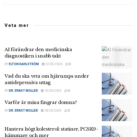
Veta mer
AI förändrar den medicinska
diagnostiken i snabb takt
BY
ELTON DAHLSTRÖM
22/05/2026
0
Vad du ska veta om hjärnzaps under
antidepressiva uttag
BY
DR. ERNST MOLLER
19/03/2024
0
Varför är mina fingrar domna?
BY
DR. ERNST MOLLER
18/03/2024
0
Hantera högt kolesterol: statiner, PCSK9-
hämmare och mer