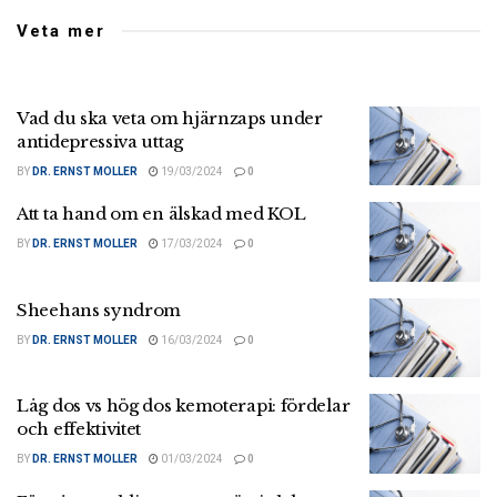
Veta mer
Vad du ska veta om hjärnzaps under
antidepressiva uttag
BY
DR. ERNST MOLLER
19/03/2024
0
Att ta hand om en älskad med KOL
BY
DR. ERNST MOLLER
17/03/2024
0
Sheehans syndrom
BY
DR. ERNST MOLLER
16/03/2024
0
Låg dos vs hög dos kemoterapi: fördelar
och effektivitet
BY
DR. ERNST MOLLER
01/03/2024
0