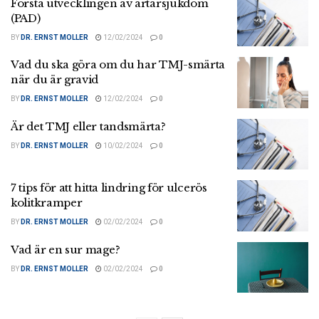
Förstå utvecklingen av artärsjukdom
(PAD)
BY
DR. ERNST MOLLER
12/02/2024
0
Vad du ska göra om du har TMJ-smärta
när du är gravid
BY
DR. ERNST MOLLER
12/02/2024
0
Är det TMJ eller tandsmärta?
BY
DR. ERNST MOLLER
10/02/2024
0
7 tips för att hitta lindring för ulcerös
kolitkramper
BY
DR. ERNST MOLLER
02/02/2024
0
Vad är en sur mage?
BY
DR. ERNST MOLLER
02/02/2024
0