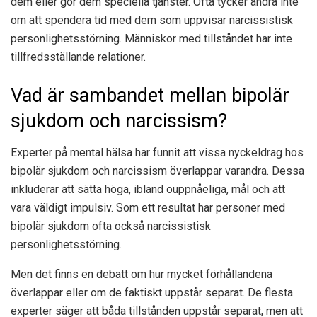
dem eller gör dem speciella tjänster. Ofta tycker andra inte
om att spendera tid med dem som uppvisar narcissistisk
personlighetsstörning. Människor med tillståndet har inte
tillfredsställande relationer.
Vad är sambandet mellan bipolär
sjukdom och narcissism?
Experter på mental hälsa har funnit att vissa nyckeldrag hos
bipolär sjukdom och narcissism överlappar varandra. Dessa
inkluderar att sätta höga, ibland ouppnåeliga, mål och att
vara väldigt impulsiv. Som ett resultat har personer med
bipolär sjukdom ofta också narcissistisk
personlighetsstörning.
Men det finns en debatt om hur mycket förhållandena
överlappar eller om de faktiskt uppstår separat. De flesta
experter säger att båda tillstånden uppstår separat, men att