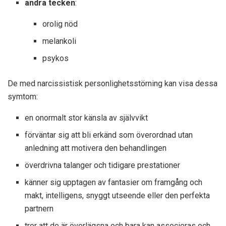
andra tecken
:
orolig nöd
melankoli
psykos
De med narcissistisk personlighetsstörning kan visa dessa
symtom:
en onormalt stor känsla av självvikt
förväntar sig att bli erkänd som överordnad utan
anledning att motivera den behandlingen
överdrivna talanger och tidigare prestationer
känner sig upptagen av fantasier om framgång och
makt, intelligens, snyggt utseende eller den perfekta
partnern
tror att de är överlägsna och bara kan associeras och