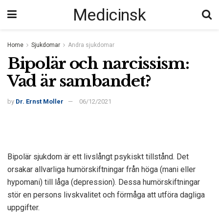
Medicinsk
Home
Sjukdomar
Andra sjukdomar
Bipolär och narcissism:
Vad är sambandet?
by
Dr. Ernst Moller
06/12/2021
Bipolär sjukdom är ett livslångt psykiskt tillstånd. Det
orsakar allvarliga humörskiftningar från höga (mani eller
hypomani) till låga (depression). Dessa humörskiftningar
stör en persons livskvalitet och förmåga att utföra dagliga
uppgifter.