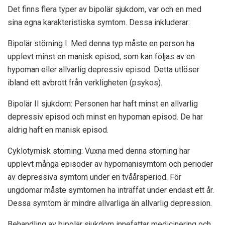
Det finns flera typer av bipolär sjukdom, var och en med
sina egna karakteristiska symtom. Dessa inkluderar:
Bipolär störning I: Med denna typ måste en person ha
upplevt minst en manisk episod, som kan följas av en
hypoman eller allvarlig depressiv episod. Detta utlöser
ibland ett avbrott från verkligheten (psykos).
Bipolär II sjukdom: Personen har haft minst en allvarlig
depressiv episod och minst en hypoman episod. De har
aldrig haft en manisk episod.
Cyklotymisk störning: Vuxna med denna störning har
upplevt många episoder av hypomanisymtom och perioder
av depressiva symtom under en tvåårsperiod. För
ungdomar måste symtomen ha inträffat under endast ett år.
Dessa symtom är mindre allvarliga än allvarlig depression.
Behandling av bipolär sjukdom innefattar medicinering och