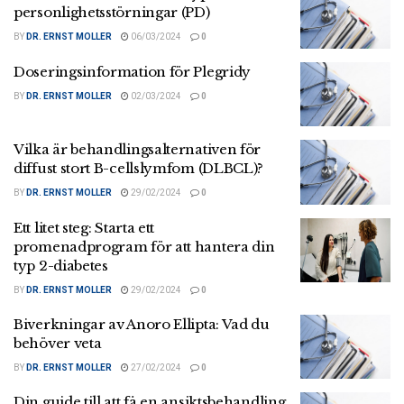
personlighetsstörningar (PD)
BY
DR. ERNST MOLLER
06/03/2024
0
Doseringsinformation för Plegridy
BY
DR. ERNST MOLLER
02/03/2024
0
Vilka är behandlingsalternativen för
diffust stort B-cellslymfom (DLBCL)?
BY
DR. ERNST MOLLER
29/02/2024
0
Ett litet steg: Starta ett
promenadprogram för att hantera din
typ 2-diabetes
BY
DR. ERNST MOLLER
29/02/2024
0
Biverkningar av Anoro Ellipta: Vad du
behöver veta
BY
DR. ERNST MOLLER
27/02/2024
0
Din guide till att få en ansiktsbehandling