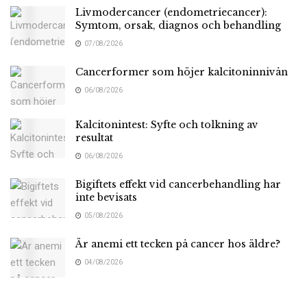
Livmodercancer (endometriecancer):
Symtom, orsak, diagnos och behandling
07/08/2026
Cancerformer som höjer kalcitoninnivån
06/08/2026
Kalcitonintest: Syfte och tolkning av
resultat
06/08/2026
Bigiftets effekt vid cancerbehandling har
inte bevisats
05/08/2026
Är anemi ett tecken på cancer hos äldre?
04/08/2026