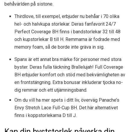
behåvärlden på sistone.
Thirdlove, till exempel, erbjuder nu behåar i 70 olika
hel- och halvkupa storlekar. Deras fanfavorit
24/7
Perfect Coverage BH finns i bandstorlekar 32 till 48
och kupstorlekar B till H. Remmarna är fodrade med
memory foam, så de borde inte gräva in sig.
Spanx är ett annat bra märke för personer med stora
byster. Deras fulla täckning
Brallelujah! Full Coverage
BH erbjuder komfort och stöd med bekvämligheten av
en frontstängning. Extra bonusar inkluderar tjocka no-
dig remmar och ett utjämningsband.
Om du vill ha mer spets i ditt liv, överväg
Panache’s
Envy Stretch Lace Full-Cup BH. Det här alternativet
finns i koppstorlekarna D till J.
Kan din byststorlek påverka din