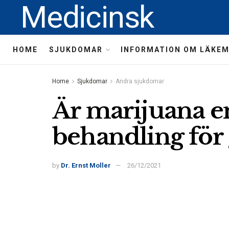
Medicinsk
HOME
SJUKDOMAR
INFORMATION OM LÄKE
Home
Sjukdomar
Andra sjukdomar
Är marijuana en
behandling för
by
Dr. Ernst Moller
26/12/2021