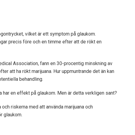
ögontrycket, vilket är ett symptom på glaukom.
r precis före och en timme efter att de rökt en
Medical Association, fann en 30-procentig minskning av
efter att ha rökt marijuana. Hur uppmuntrande det än kan
otentiella behandling.
na har en effekt på glaukom. Men är detta verkligen sant?
rna och riskerna med att använda marijuana och
ör glaukom.