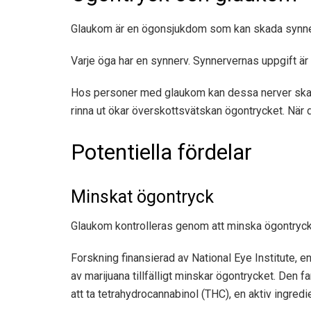
Glaukom är en ögonsjukdom som kan skada synner
Varje öga har en synnerv. Synnervernas uppgift är a
Hos personer med glaukom kan dessa nerver skad
rinna ut ökar överskottsvätskan ögontrycket. När
Potentiella fördelar
Minskat ögontryck
Glaukom kontrolleras genom att minska ögontrycket,
Forskning finansierad av
National Eye Institute
, e
av marijuana tillfälligt minskar ögontrycket. Den 
att ta tetrahydrocannabinol (THC), en aktiv ingredie