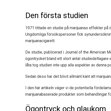
Den första studien
1971 tittade en studie på marijuanas effekter på 
Ungdomliga försökspersoner fick synundersökninga
marijuanacigarett.
De
studie
, publicerad i Journal of the American 
ögontrycket bland ett stort antal studiedeltagare 
låta tog studien inte upp alla aspekter av denna p
Sedan dess har det blivit allmänt känt att marijua
I den här artikeln väger vi de potentiella fördela
marijuanabaserade produkter som behandlingar f
Ögontryck och glaukom