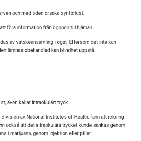
ven och med tiden orsaka synförlust.
tt föra information från ögonen till hjärnan.
as av vätskeansamling i ögat. Eftersom det inte kan
 den lämnas obehandlad kan blindhet uppstå.
 även kallat intraokulärt tryck.
n division av National Institutes of Health, fann att rökning
fann också att det intraokulära trycket kunde sänkas genom
ns i marijuana, genom injektion eller piller.