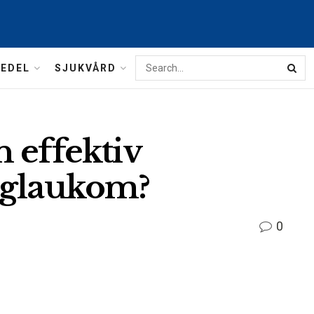
MEDEL
SJUKVÅRD
 effektiv
 glaukom?
0