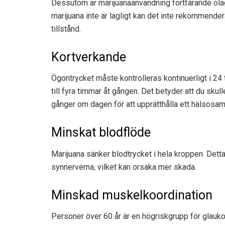
Dessutom är marijuanaanvändning fortfarande olagli
marijuana inte är lagligt kan det inte rekommende
tillstånd.
Kortverkande
Ögontrycket måste kontrolleras kontinuerligt i 24
till fyra timmar åt gången. Det betyder att du skull
gånger om dagen för att upprätthålla ett hälsosam
Minskat blodflöde
Marijuana sänker blodtrycket i hela kroppen. Detta k
synnerverna, vilket kan orsaka mer skada.
Minskad muskelkoordination
Personer över 60 år är en högriskgrupp för glau