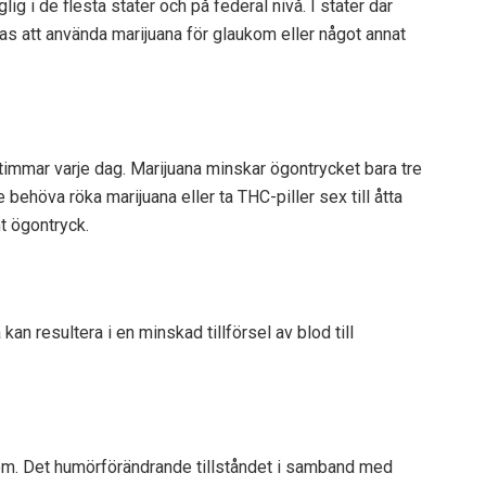
g i de flesta stater och på federal nivå. I stater där
ras att använda marijuana för glaukom eller något annat
 timmar varje dag. Marijuana minskar ögontrycket bara tre
e behöva röka marijuana eller ta THC-piller sex till åtta
t ögontryck.
an resultera i en minskad tillförsel av blod till
kom. Det humörförändrande tillståndet i samband med