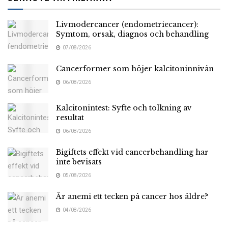
Livmodercancer (endometriecancer):
Symtom, orsak, diagnos och behandling
07/08/2026
Cancerformer som höjer kalcitoninnivån
06/08/2026
Kalcitonintest: Syfte och tolkning av
resultat
06/08/2026
Bigiftets effekt vid cancerbehandling har
inte bevisats
05/08/2026
Är anemi ett tecken på cancer hos äldre?
04/08/2026