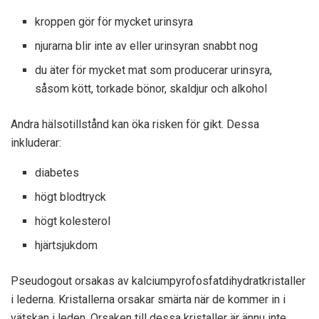
kroppen gör för mycket urinsyra
njurarna blir inte av eller urinsyran snabbt nog
du äter för mycket mat som producerar urinsyra,
såsom kött, torkade bönor, skaldjur och alkohol
Andra hälsotillstånd kan öka risken för gikt. Dessa
inkluderar:
diabetes
högt blodtryck
högt kolesterol
hjärtsjukdom
Pseudogout orsakas av kalciumpyrofosfatdihydratkristaller
i lederna. Kristallerna orsakar smärta när de kommer in i
vätskan i leden. Orsaken till dessa kristaller är ännu inte