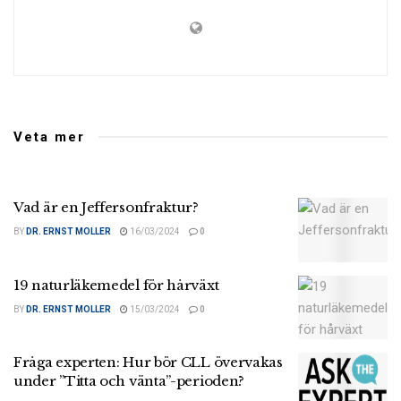
Veta mer
Vad är en Jeffersonfraktur?
BY
DR. ERNST MOLLER
16/03/2024
0
19 naturläkemedel för hårväxt
BY
DR. ERNST MOLLER
15/03/2024
0
Fråga experten: Hur bör CLL övervakas
under ”Titta och vänta”-perioden?