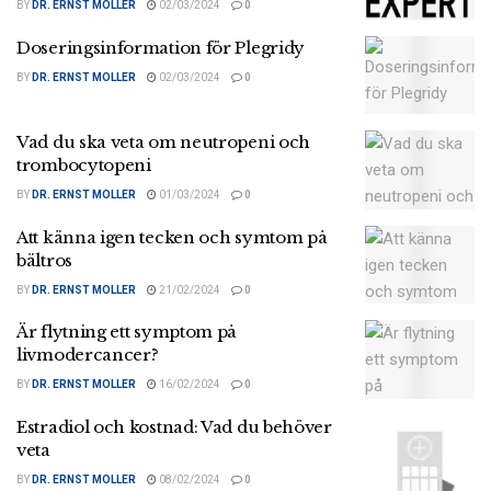
BY
DR. ERNST MOLLER
02/03/2024
0
Doseringsinformation för Plegridy
BY
DR. ERNST MOLLER
02/03/2024
0
Vad du ska veta om neutropeni och
trombocytopeni
BY
DR. ERNST MOLLER
01/03/2024
0
Att känna igen tecken och symtom på
bältros
BY
DR. ERNST MOLLER
21/02/2024
0
Är flytning ett symptom på
livmodercancer?
BY
DR. ERNST MOLLER
16/02/2024
0
Estradiol och kostnad: Vad du behöver
veta
BY
DR. ERNST MOLLER
08/02/2024
0