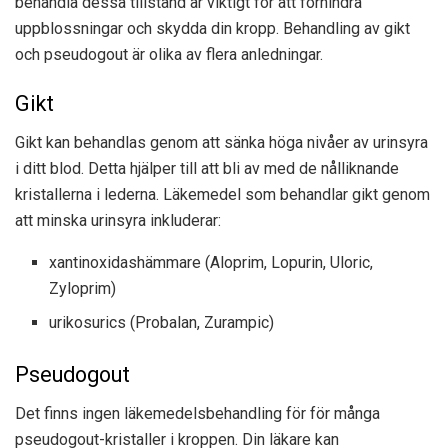
behandla dessa tillstånd är viktigt för att förhindra
uppblossningar och skydda din kropp. Behandling av gikt
och pseudogout är olika av flera anledningar.
Gikt
Gikt kan behandlas genom att sänka höga nivåer av urinsyra
i ditt blod. Detta hjälper till att bli av med de nålliknande
kristallerna i lederna. Läkemedel som behandlar gikt genom
att minska urinsyra inkluderar:
xantinoxidashämmare (Aloprim, Lopurin, Uloric,
Zyloprim)
urikosurics (Probalan, Zurampic)
Pseudogout
Det finns ingen läkemedelsbehandling för för många
pseudogout-kristaller i kroppen. Din läkare kan