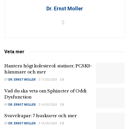
Dr. Ernst Moller
Veta mer
Hantera högt kolesterol: statiner, PCSK9-
hämmare och mer
BY
DR. ERNST MOLLER
17/03/2024
0
Vad du ska veta om Sphincter of Oddi
Dysfunction
BY
DR. ERNST MOLLER
14/03/2024
0
Svavelrapar: 7 huskurer och mer
BY
DR. ERNST MOLLER
14/03/2024
0