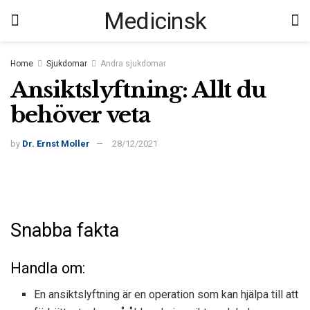
Medicinsk
Home
Sjukdomar
Andra sjukdomar
Ansiktslyftning: Allt du
behöver veta
by
Dr. Ernst Moller
28/12/2021
Snabba fakta
Handla om:
En ansiktslyftning är en operation som kan hjälpa till att